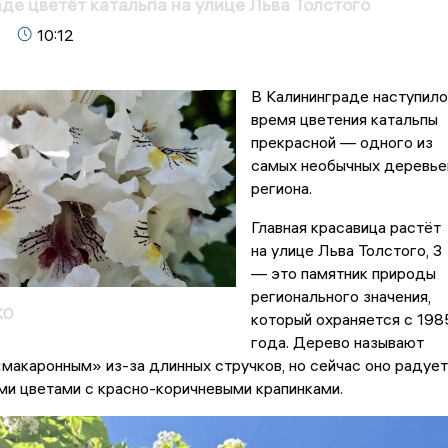
де цветёт катальпа на улице Льва Толстого
10:12
В Калининграде наступило
время цветения катальпы
прекрасной — одного из
самых необычных деревье
региона.
Главная красавица растёт
на улице Льва Толстого, 3
— это памятник природы
регионального значения,
КО
который охраняется с 198
года. Дерево называют
макаронным» из-за длинных стручков, но сейчас оно радует
и цветами с красно-коричневыми крапинками.