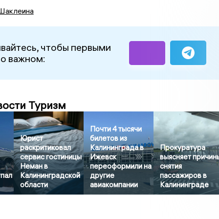
Шаклеина
вайтесь, чтобы первыми
 о важном:
вости Туризм
Почти 4 тысячи
Юрист
билетов из
раскритиковал
Калининграда в
Прокуратура
сервис гостиницы
Ижевск
выясняет причин
Неман в
переоформили на
снятия
упал
Калининградской
другие
пассажиров в
области
авиакомпании
Калининграде