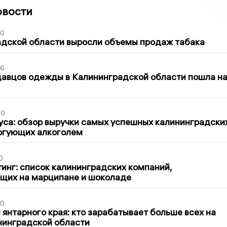
овости
00
адской области выросли объемы продаж табака
36
давцов одежды в Калининградской области пошла н
00
са: обзор выручки самых успешных калининградски
оргующих алкоголем
0
инг: список калининградских компаний,
щих на марципане и шоколаде
00
 янтарного края: кто зарабатывает больше всех на
нинградской области