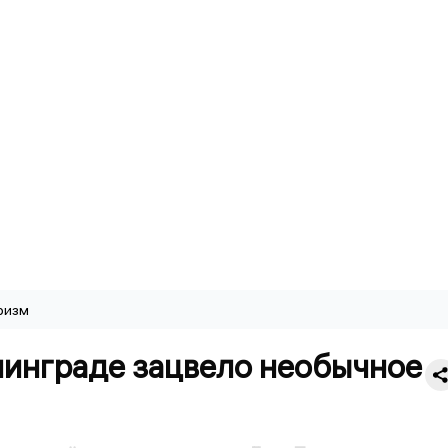
ризм
нинграде зацвело необычное