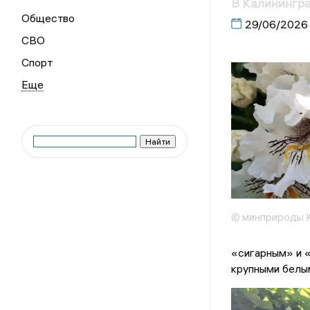
В Калинингра
Общество
29/06/2026
СВО
Спорт
© минприроды 
«сигарным» и «
крупными белым