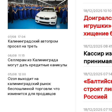
18/12/2025 10:10
Доигрался
игрушки» 
хищение 
07/08
17:04
Калининградский автопром
просел на треть
18/12/2025 08:4
Кассир из
06/08
11:15
принимая 
Селлерам из Калининграда
могут дать кредитные каникулы
18/12/2025 07:1
05/08
12:00
Ozon выходит на
«Балтийск
калининградский рынок
строят ли
беспошлинной торговли: что
изменится для продавцов
Россией
18/12/2025 07:1