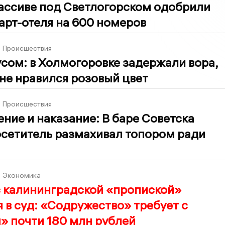
ассиве под Светлогорском одобрили
арт-отеля на 600 номеров
2
Происшествия
усом: в Холмогоровке задержали вора,
не нравился розовый цвет
8
Происшествия
ние и наказание: В баре Советска
осетитель размахивал топором ради
9
Экономика
с калининградской «пропиской»
 в суд: «Содружество» требует с
» почти 180 млн рублей