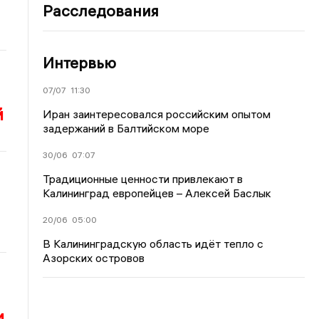
Расследования
Интервью
07/07
11:30
й
Иран заинтересовался российским опытом
задержаний в Балтийском море
30/06
07:07
Традиционные ценности привлекают в
Калининград европейцев – Алексей Баслык
20/06
05:00
В Калининградскую область идёт тепло с
Азорских островов
и