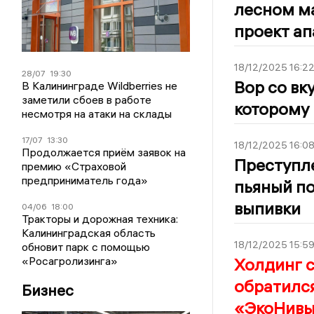
лесном м
проект ап
18/12/2025 16:2
28/07
19:30
Вор со вк
В Калининграде Wildberries не
заметили сбоев в работе
которому 
несмотря на атаки на склады
17/07
13:30
18/12/2025 16:0
Продолжается приём заявок на
Преступле
премию «Страховой
предприниматель года»
пьяный п
выпивки
04/06
18:00
Тракторы и дорожная техника:
Калининградская область
18/12/2025 15:5
обновит парк с помощью
Холдинг 
«Росагролизинга»
обратился
Бизнес
«ЭкоНивы