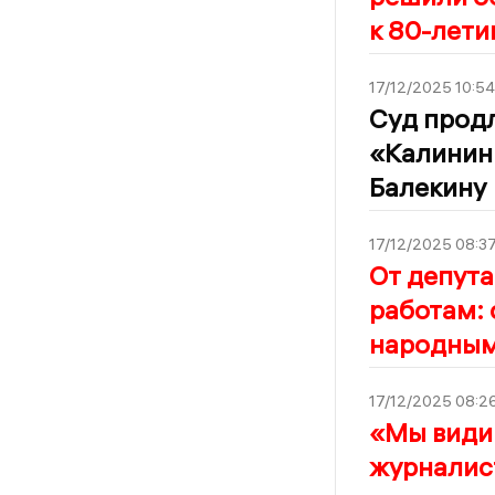
к 80-лети
17/12/2025 10:54
Суд продл
«Калинин
Балекину
17/12/2025 08:3
От депута
работам:
народным
17/12/2025 08:2
«Мы видим
журналист