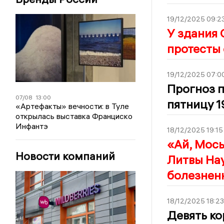
19/12/2025 09:2
У здания
протесты 
19/12/2025 07:0
Прогноз п
07/08
13:00
пятницу 1
«Артефакты» вечности: в Туле
открылась выставка Франциско
Инфантэ
18/12/2025 19:15
«Ай, Мось
Новости компаний
Литвы На
болезнен
18/12/2025 18:23
Девять ко