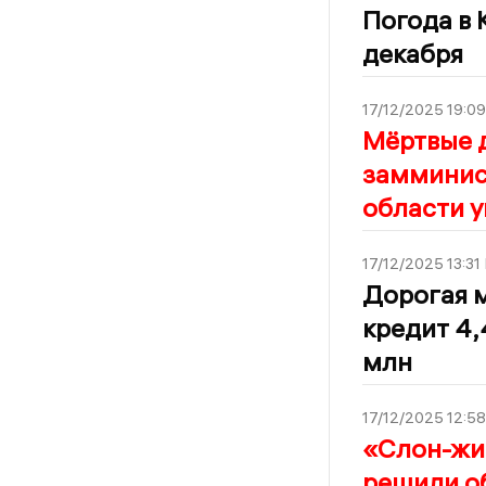
Погода в 
декабря
17/12/2025 19:09
Мёртвые д
замминис
области у
17/12/2025 13:31
Дорогая м
кредит 4,
млн
17/12/2025 12:58
«Слон-жи
решили о