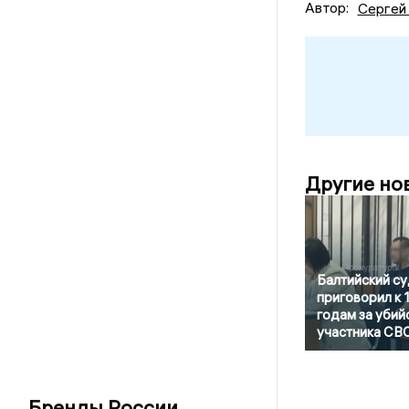
Автор:
Сергей
Другие но
Балтийский су
приговорил к 
годам за убий
участника СВ
Бренды России