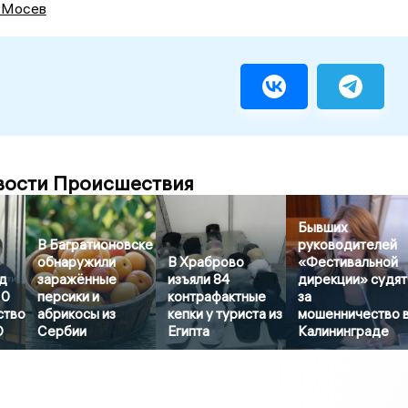
 Мосев
вости Происшествия
Бывших
В Багратионовске
руководителей
обнаружили
В Храброво
«Фестивальной
д
заражённые
изъяли 84
дирекции» судят
10
персики и
контрафактные
за
ство
абрикосы из
кепки у туриста из
мошенничество 
О
Сербии
Египта
Калининграде