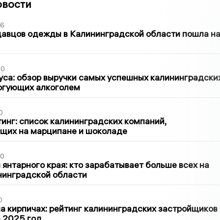
овости
36
давцов одежды в Калининградской области пошла н
00
са: обзор выручки самых успешных калининградски
оргующих алкоголем
0
инг: список калининградских компаний,
щих на марципане и шоколаде
00
 янтарного края: кто зарабатывает больше всех на
нинградской области
0
 кирпичах: рейтинг калининградских застройщиков
а 2025 год