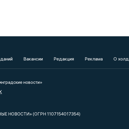
зданий
Вакансии
Редакция
Реклама
О холд
нградские новости»
X
НЫЕ НОВОСТИ» (ОГРН 1107154017354)