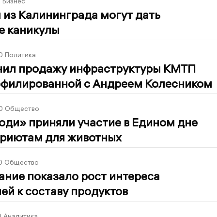
5
Бизнес
 из Калининграда могут дать
е каникулы
0
Политика
нил продажу инфраструктуры КМТП
ффилированной с Андреем Колесником
0
Общество
юди» приняли участие в Едином дне
риютам для животных
0
Общество
ние показало рост интереса
ей к составу продуктов
0
Аналитика