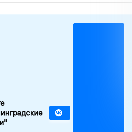
те
нинградские
и"