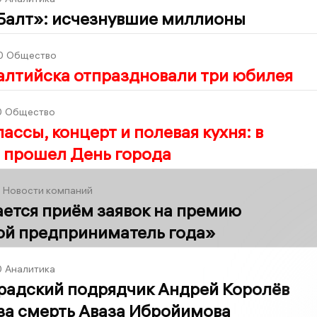
Балт»: исчезнувшие миллионы
0
Общество
алтийска отпраздновали три юбилея
0
Общество
ассы, концерт и полевая кухня: в
 прошел День города
Новости компаний
ется приём заявок на премию
ой предприниматель года»
0
Аналитика
радский подрядчик Андрей Королёв
за смерть Аваза Ибройимова